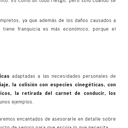
ento. Es como un todo riesgo, pero solo cuando se
mpletos, ya que además de los daños causados a
o tiene franquicia es más económico, porque el
icas
adaptadas a las necesidades personales de
iaje, la colisión con especies cinegéticas, con
cos, la retirada del carnet de conducir, los
unos ejemplos.
aremos encantados de asesorarle en detalle sobre
oducto de seguro para que escoja lo que necesita.