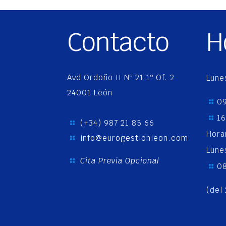
Contacto
H
Avd Ordoño II Nº 21 1º Of. 2
Lune
24001 León
09
16
(+34) 987 21 85 66
Hora
info@eurogestionleon.com
Lune
Cita Previa Opcional
08
(del 