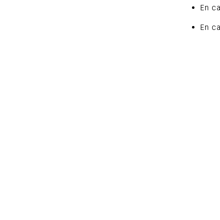
En c
En c
Par