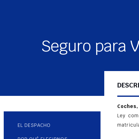
Seguro para V
DESCR
Coches,
Ley co
matricul
EL DESPACHO