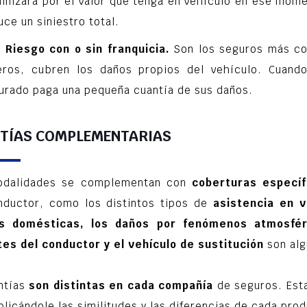
mnizará por el valor que tenga en vehículo en ese mom
ce un siniestro total.
 Riesgo con o sin franquicia.
Son los seguros más co
eros, cubren los daños propios del vehículo. Cuand
urado paga una pequeña cuantía de sus daños.
TÍAS COMPLEMENTARIAS
odalidades se complementan con
coberturas específ
nductor, como los distintos tipos de
asistencia en v
s domésticas, los daños por fenómenos atmosféri
es del conductor y el vehículo de sustitución
son alg
ntías
son distintas en cada compañía
de seguros. Est
xplicándole las similitudes y las diferencias de cada pr