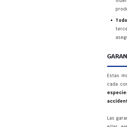
inde
produ
Todo
terc
aseg
GARAN
Estas m
cada co
especie
accident
Las gara
ellas, e