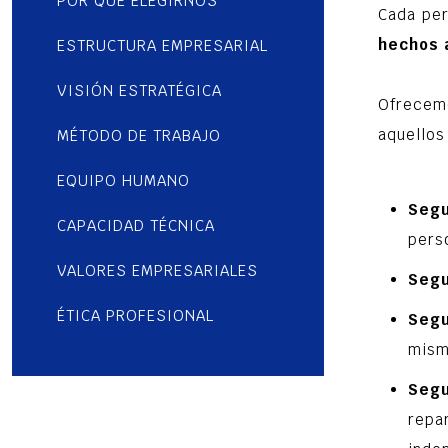
POR QUÉ ELEGIRNOS
Cada pe
hechos 
ESTRUCTURA EMPRESARIAL
VISIÓN ESTRATÉGICA
Ofrecemo
aquellos
MÉTODO DE TRABAJO
EQUIPO HUMANO
Segu
CAPACIDAD TÉCNICA
pers
VALORES EMPRESARIALES
Segu
ÉTICA PROFESIONAL
Segu
mism
Segu
repa