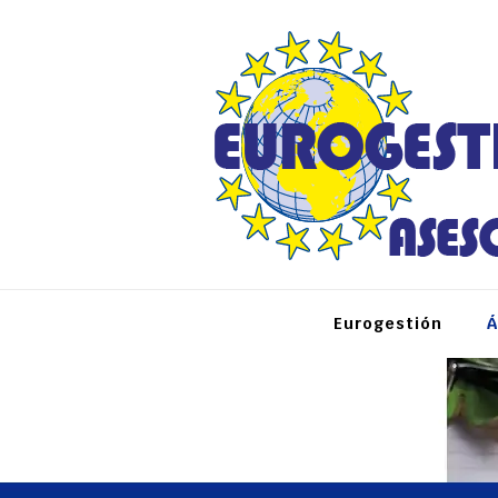
Eurogestión
Á