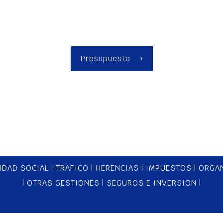
ontacte con nosotr
Presupuesto
IDAD SOCIAL
|
TRAFICO
|
HERENCIAS
|
IMPUESTOS
|
ORGAN
|
OTRAS GESTIONES
|
SEGUROS E INVERSION
|