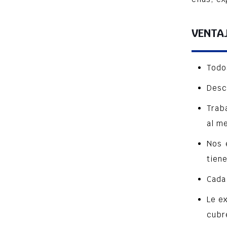
VENTA
Todo
Desc
Trab
al me
Nos 
tien
Cada
Le e
cubr