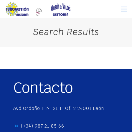
Search Results
Contacto
Avd Ordoño II Nº 21 1º Of. 2 24001 León
(+34) 987 21 85 66