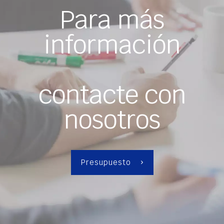
Para más
información
contacte con
nosotros
Presupuesto